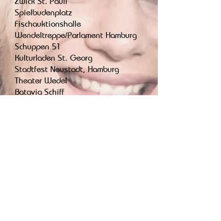
Zwick St. Pauli
Spielbudenplatz
Fischauktionshalle
Wendeltreppe/Parlament Hamburg
Schuppen 51
Kulturladen St. Georg
Stadtfest Neustadt, Hamburg
Theater Wedel
Batavia Schiff
Hotel Anno1617
By Bedo-Show auf Hamburg1
Ahoi Steffen Henssler
Empire Riverside Hotel
Alsterhaus
Beach Center
die Passat
Messe Hamburg
und weitere...
© 2023 by JANA BIERMANN