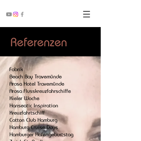
Referenzen
Fabrik
Beach Bay Travemünde
Arosa Hotel Travemünde
Arosa Flusskreuzfahrschiffe
Kieler Woche
Hanseatic Inspiration
Kreuzfahrtschiff
Cotton Club Hamburg
Hamburg Cruise Days
Hamburger Hafengeburtstag